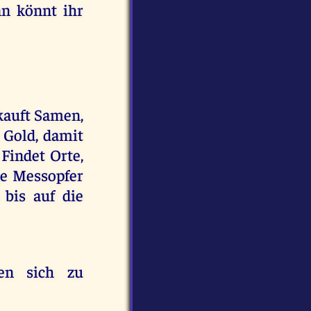
nn könnt ihr
 kauft Samen,
 Gold, damit
 Findet Orte,
ge Messopfer
bis auf die
en sich zu