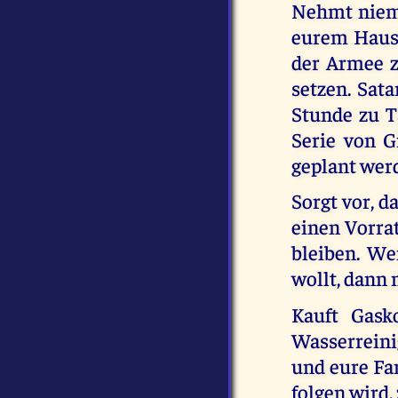
Nehmt niemal
eurem Haus
der Armee z
setzen. Sat
Stunde zu T
Serie von 
geplant werd
Sorgt vor, d
einen Vorrat
bleiben. We
wollt, dann 
Kauft Gask
Wasserreini
und eure Fa
folgen wird,