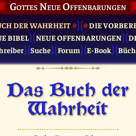
Gottes Neue Offenbarungen
UCH DER WAHRHEIT
DIE VOR­BER
UE BIBEL
NEUE OFFENBARUNGEN
D
hreiber
Suche
Forum
E-Book
Büch
Das Buch der
Wahrheit