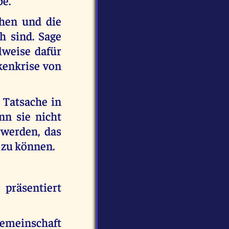
be.
chen und die
h sind. Sage
lweise dafür
kenkrise von
e Tatsache in
enn sie nicht
 werden, das
 zu können.
präsentiert
emeinschaft