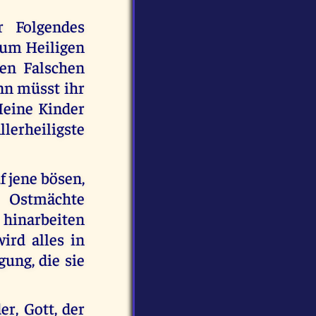
r Folgendes
 zum Heiligen
en Falschen
ann müsst ihr
Meine Kinder
lerheiligste
f jene bösen,
 Ostmächte
 hinarbeiten
ird alles in
gung, die sie
er, Gott, der