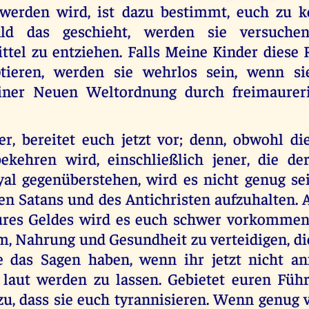
 werden wird, ist dazu bestimmt, euch zu ko
ld das geschieht, werden sie versuche
tel zu entziehen. Falls Meine Kinder diese Re
ptieren, werden sie wehrlos sein, wenn si
einer Neuen Weltordnung durch freimaureri
r, bereitet euch jetzt vor; denn, obwohl d
ekehren wird, einschließlich jener, die de
al gegenüberstehen, wird es nicht genug se
en Satans und des Antichristen aufzuhalten. 
ures Geldes wird es euch schwer vorkommen
m, Nahrung und Gesundheit zu verteidigen, die
e das Sagen haben, wenn ihr jetzt nicht an
laut werden zu lassen. Gebietet euren Führ
 zu, dass sie euch tyrannisieren. Wenn genug 