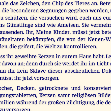
s das Zeichen, den Chip des Tieres an. Betet
 die besonderen Segnungen gegeben werden, 
u schützen, die versuchen wird, euch aus e
ans Günstlinge sind wie Ameisen. Sie vermehr
ausenden. Ihr, Meine Kinder, müsst jetzt bet
Gräueltaten bekämpfen, die von der Neuen-W
en, die geifert, die Welt zu kontrollieren.
ass ihr geweihte Kerzen in eurem Haus habt. Le
 davon an; denn durch sie werdet ihr im Licht
nn ihr kein Sklave dieser abscheulichen Do
müsst ihr jetzt vorsorgen.
ocher, Decken, getrocknete und konservier
gungstabletten, Kerzen samt religiösen Bild
milien während der großen Züchtigung, die d
 zu versorgen.