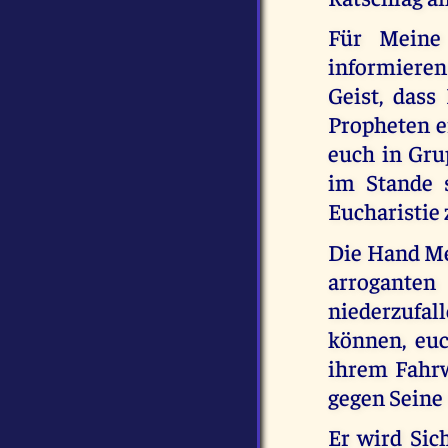
Für Meine 
informieren:
Geist, das
Propheten er
euch in Gru
im Stande s
Eucharistie
Die Hand Mei
arrogante
niederzufal
können, euc
ihrem Fahrwa
gegen Seine 
Er wird Sich