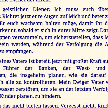
geistlichen Diener: Ich muss euch übe
 Richtet jetzt eure Augen auf Mich und betet
s Er euch wachsam halten möge, damit ihr d
kennt, sobald er sich in eurer Mitte zeigt. D
ppen versammeln, um sicherzustellen, dass 
ein werden, während der Verfolgung die Al
 zu empfangen.
nes Vaters ist bereit, jetzt mit großer Kraft au
n Führer der Banken, der West- und
len, die insgeheim planen, wie sie darauf
h alle zu kontrollieren. Mein Ewiger Vater w
sser zerstören, um sie an der letzten Verfol
Kinder planen, zu hindern.
 das nicht bieten lassen. Vergesst nicht, Kind