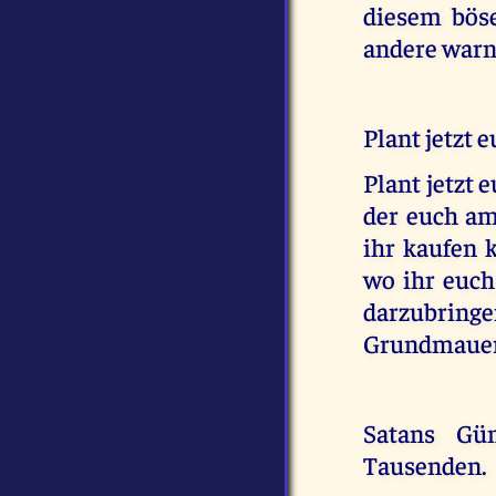
diesem böse
andere warn
Plant jetzt 
Plant jetzt 
der euch am
ihr kaufen k
wo ihr euch
darzubring
Grundmauern
Satans Gü
Tausenden.