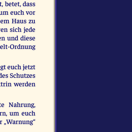
, betet, dass
um euch vor
urem Haus zu
en sich jede
en und diese
elt-Ordnung
gt euch jetzt
 des Schutzes
ktrin werden
te Nahrung,
ern, um euch
er „Warnung“