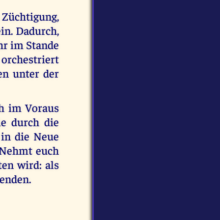
 Züchtigung,
ein. Dadurch,
ihr im Stande
orchestriert
en unter der
h im Voraus
ie durch die
 in die Neue
. Nehmt euch
en wird: als
wenden.