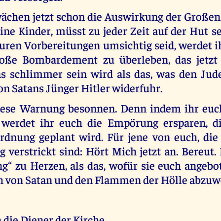
ächen jetzt schon die Auswirkung der Großen
ine Kinder, müsst zu jeder Zeit auf der Hut s
euren Vorbereitungen umsichtig seid, werdet 
roße Bombardement zu überleben, das jetzt 
s schlimmer sein wird als das, was den Jud
on Satans Jünger Hitler widerfuhr.
diese Warnung besonnen. Denn indem ihr euc
, werdet ihr euch die Empörung ersparen, d
dnung geplant wird. Für jene von euch, die
 verstrickt sind: Hört Mich jetzt an. Bereut
g“ zu Herzen, als das, wofür sie euch angebot
h von Satan und den Flammen der Hölle abzu
 die Diener der Kirche