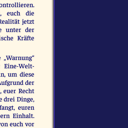
ntrollieren.
n, euch die
alität jetzt
e unter der
sche Kräfte
ie „Warnung“
r Eine-Welt-
in, um diese
Aufgrund der
, euer Recht
 drei Dinge,
fangt, euren
ern Einhalt.
von euch vor