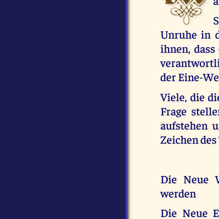
a
S
Unruhe in d
ihnen, dass
verantwortl
der Eine-We
Viele, die d
Frage stelle
aufstehen u
Zeichen des
Die Neue W
werden
Die Neue E