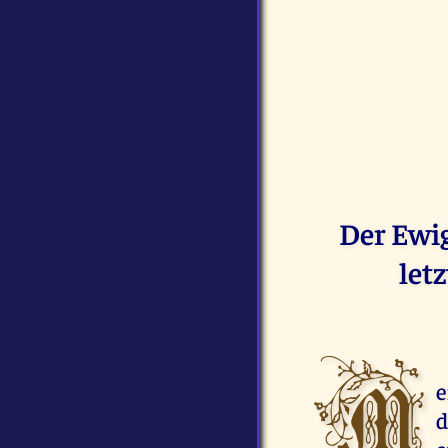
Der Ewig
let
M
e
d