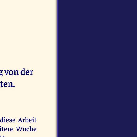
g von der
ten.
 diese Arbeit
eitere Woche