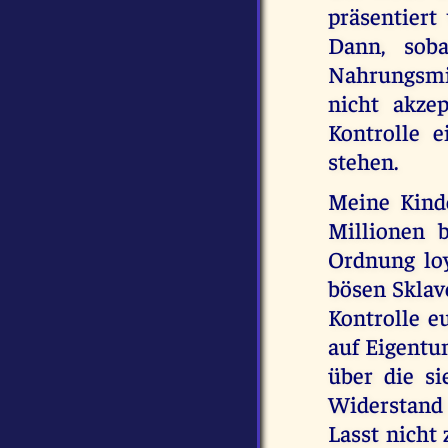
präsentiert
Dann, soba
Nahrungsmit
nicht akze
Kontrolle 
stehen.
Meine Kinde
Millionen b
Ordnung loy
bösen Sklav
Kontrolle e
auf Eigentu
über die si
Widerstand 
Lasst nicht