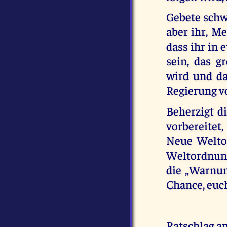
Gebete schw
aber ihr, Me
dass ihr in 
sein, das g
wird und da
Regierung v
Beherzigt 
vorbereitet
Neue Weltor
Weltordnung
die „Warnun
Chance, euc
Ratschlag an