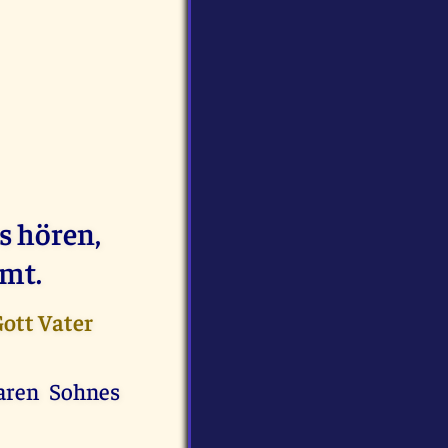
s hören,
mmt.
Gott Vater
aren Sohnes