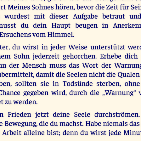
rt Meines Sohnes hören, bevor die Zeit für Se
wurdest mit dieser Aufgabe betraut und
musst du dein Haupt beugen in Anerkenn
 Ersuchens vom Himmel.
er, du wirst in jeder Weise unterstützt wer
em Sohn jederzeit gehorchen. Erhebe dich j
enn der Mensch muss das Wort der Warnung
ermittelt, damit die Seelen nicht die Qualen
ben, sollten sie in Todsünde sterben, ohn
 Chance gegeben wird, durch die „Warnung“
t zu werden.
n Frieden jetzt deine Seele durchströmen
e Bewegung, die du machst. Habe niemals das 
 Arbeit alleine bist; denn du wirst jede Min