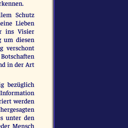
erkennen.
llem Schutz
eine Lieben
r ins Visier
g um diesen
ng verschont
e Botschaften
d in der Art
g bezüglich
l Information
riert werden
ergesagten
s unter den
Jeder Mensch