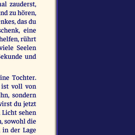
l zauderst,
nd zu hören,
nkes, das du
chenk, eine
helfen, rührt
viele Seelen
 Sekunde und
ine Tochter.
ist voll von
hn, sondern
irst du jetzt
 Licht sehen
n, sowohl die
 in der Lage