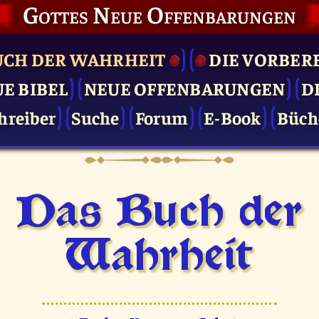
Gottes Neue Offenbarungen
UCH DER WAHRHEIT
DIE VOR­BER
UE BIBEL
NEUE OFFENBARUNGEN
D
hreiber
Suche
Forum
E-Book
Büch
Das Buch der
Wahrheit