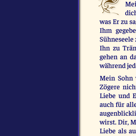
Mei
dic
was Er zu s
Ihm gegebe
Sühneseele z
Ihn zu Trän
gehen an da
während jed
Mein Sohn v
Zögere nich
Liebe und 
auch für all
augenblickl
wirst. Dir, 
Liebe als a