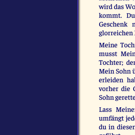
wird das Wo
kommt. Du 
Geschenk 
glorreichen
Meine Tocht
musst Mein
Tochter; d
Mein Sohn üb
erleiden ha
vorher die
Sohn gerette
Lass Meine
umfängt jed
du in dieser