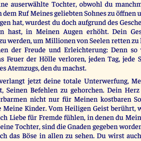
ne auserwählte Tochter, obwohl du manchma
h dem Ruf Meines geliebten Sohnes zu öffnen u
agen hat, wurdest du doch aufgrund des Gesche
n hast, in Meinen Augen erhöht. Dein Ges
u werden, um Millionen von Seelen retten zu 
en der Freude und Erleichterung: Denn so 
s Feuer der Hölle verloren, jeden Tag, jede
es Atemzugs, den du machst.
erlangt jetzt deine totale Unterwerfung, Me
t, Seinen Befehlen zu gehorchen. Dein Herz 
Erbarmen nicht nur für Meinen kostbaren So
e Meine Kinder. Vom Heiligen Geist berührt, w
ich Liebe für Fremde fühlen, in denen du Mein
Meine Tochter, sind die Gnaden gegeben worde
uch das Böse in allen zu sehen. Du wirst auch