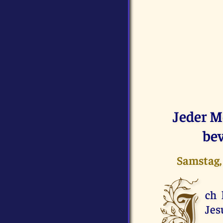
Jeder M
bev
Samstag, 
I
ch 
Jes