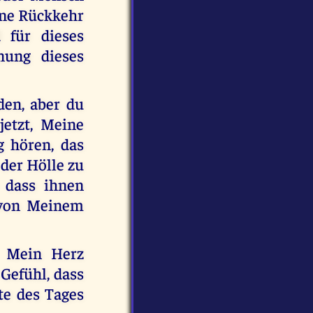
ine Rückkehr
 für dieses
ung dieses
den, aber du
etzt, Meine
 hören, das
 der Hölle zu
e dass ihnen
 von Meinem
. Mein Herz
Gefühl, dass
ute des Tages