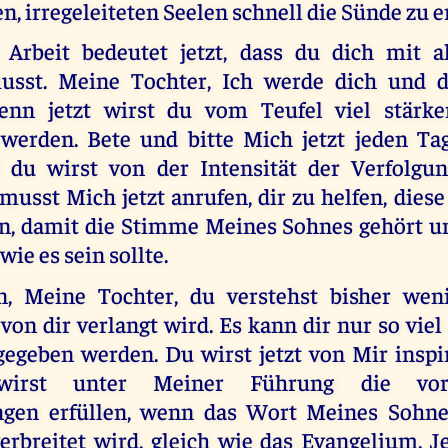
en, irregeleiteten Seelen schnell die Sünde zu 
 Arbeit bedeutet jetzt, dass du dich mit a
sst. Meine Tochter, Ich werde dich und d
enn jetzt wirst du vom Teufel viel stärke
erden. Bete und bitte Mich jetzt jeden Ta
 du wirst von der Intensität der Verfolgu
usst Mich jetzt anrufen, dir zu helfen, dies
en, damit die Stimme Meines Sohnes gehört un
wie es sein sollte.
n, Meine Tochter, du verstehst bisher weni
von dir verlangt wird. Es kann dir nur so vie
gegeben werden. Du wirst jetzt von Mir inspi
rst unter Meiner Führung die vorh
ngen erfüllen, wenn das Wort Meines Sohne
rbreitet wird, gleich wie das Evangelium. 