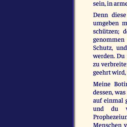
sein, in arm
Denn diese
umgeben mu
schützen; d
genommen w
Schutz, und
werden. Du m
zu verbreit
geehrt wird, 
Meine Boti
dessen, was 
auf einmal 
und du wi
Prophezeiu
Menschen ve