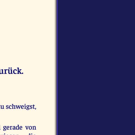
urück.
du schweigst,
 gerade von