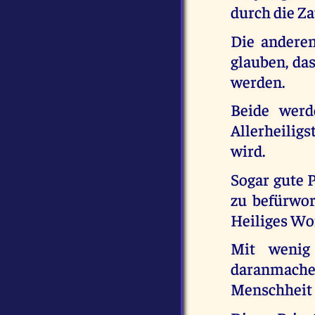
durch die Za
Die anderen
glauben, das
werden.
Beide werd
Allerheiligs
wird.
Sogar gute P
zu befürwor
Heiliges Wo
Mit wenig
daranmache
Menschheit 