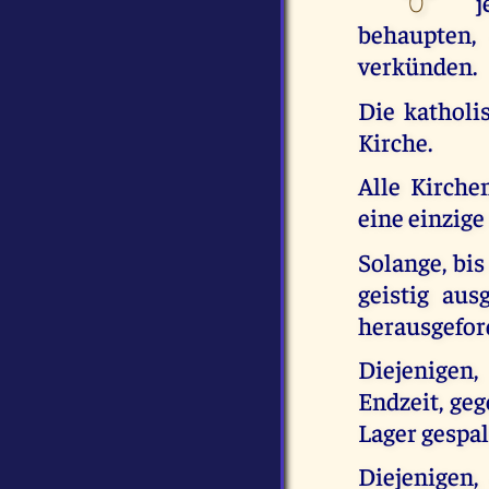
behaupten,
verkünden.
Die katholi
Kirche.
Alle Kirche
eine einzige
Solange, bis
geistig au
herausgefor
Diejenigen
Endzeit, ge
Lager gespa
Diejenigen