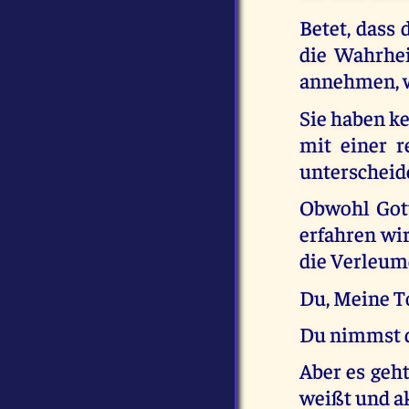
Betet, dass 
die Wahrhei
annehmen, w
Sie haben ke
mit einer r
unterscheid
Obwohl Gott
erfahren wir
die Verleum
Du, Meine To
Du nimmst d
Aber es geht
weißt und ak