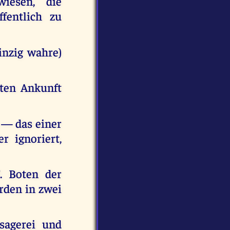
iesen, die
fentlich zu
inzig wahre)
iten Ankunft
s — das einer
 ignoriert,
. Boten der
rden in zwei
sagerei und