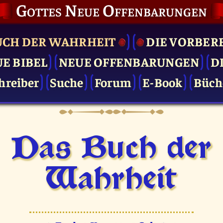
Gottes Neue Offenbarungen
UCH DER WAHRHEIT
DIE VOR­BER
UE BIBEL
NEUE OFFENBARUNGEN
D
hreiber
Suche
Forum
E-Book
Büch
Das Buch der
Wahrheit