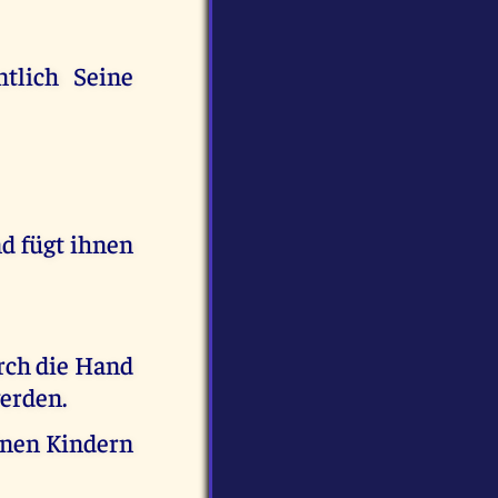
ntlich Seine
d fügt ihnen
rch die Hand
erden.
inen Kindern