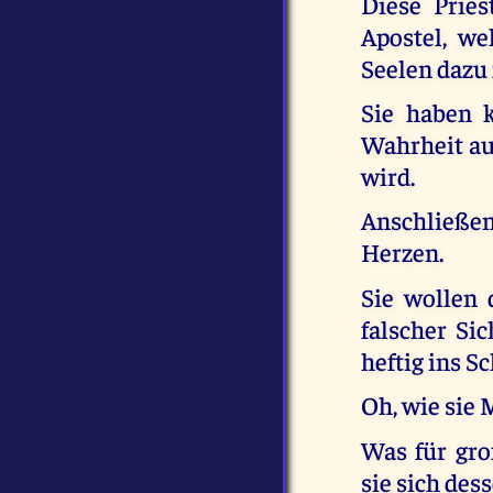
Diese Pries
Apostel, we
Seelen dazu
Sie haben 
Wahrheit au
wird.
Anschließen
Herzen.
Sie wollen 
falscher Sic
heftig ins 
Oh, wie sie 
Was für gro
sie sich des