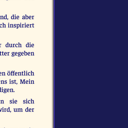
nd, die aber
ch inspiriert
r durch die
utter gegeben
en öffentlich
ns ist, Mein
igen.
n sie sich
ird, um der