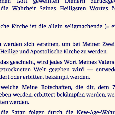
jenen Gott geweihten Dienern zurückgew
 die Wahrheit Seines Heiligsten Wortes öf
sche Kirche ist die allein seligmachende (= e
n werden sich vereinen, um bei Meiner Zwe
 Heilige und Apostolische Kirche zu werden.
 das geschieht, wird jedes Wort Meines Vater
sgetrockneten Welt gegeben wird — entweder
dert oder erbittert bekämpft werden.
, welche Meine Botschaften, die dir, dem 7
geben werden, erbittert bekämpfen werden, we
lten werden.
, die Satan folgen durch die New-Age-Wahr