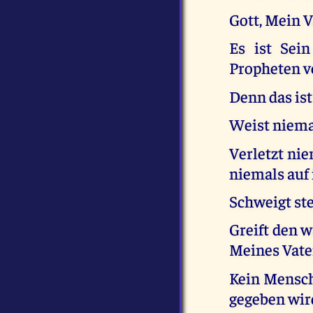
Gott, Mein V
Es ist Sein
Propheten v
Denn das ist
Weist niema
Verletzt ni
niemals auf
Schweigt ste
Greift den 
Meines Vate
Kein Mensch
gegeben wir