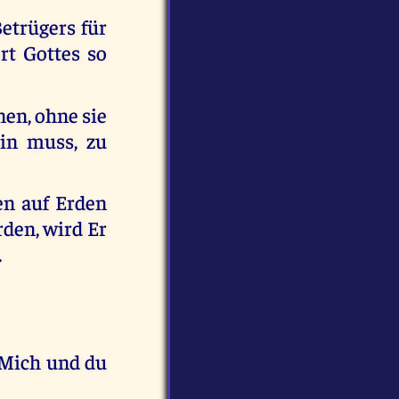
Betrügers für
rt Gottes so
nen, ohne sie
ein muss, zu
en auf Erden
rden, wird Er
.
e Mich und du