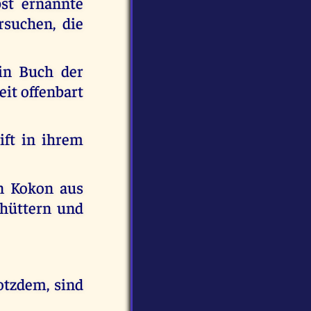
bst ernannte
rsuchen, die
in Buch der
it offenbart
ift in ihrem
en Kokon aus
schüttern und
otzdem, sind