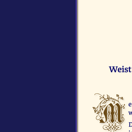
Weist
M
e
w
D