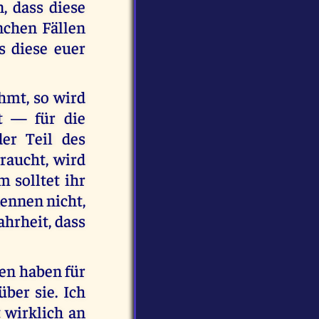
, dass diese
nchen Fällen
 diese euer
hmt, so wird
t — für die
der Teil des
raucht, wird
 solltet ihr
kennen nicht,
ahrheit, dass
en haben für
über sie. Ich
t wirklich an