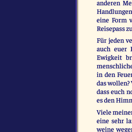
anderen Men
Handlungen 
eine Form 
Reisepass z
Für jeden v
auch euer 
Ewigkeit br
menschliche
in den Feue
das wollen? 
dass euch no
es den Himme
Viele meine
eine sehr la
weine wegen 