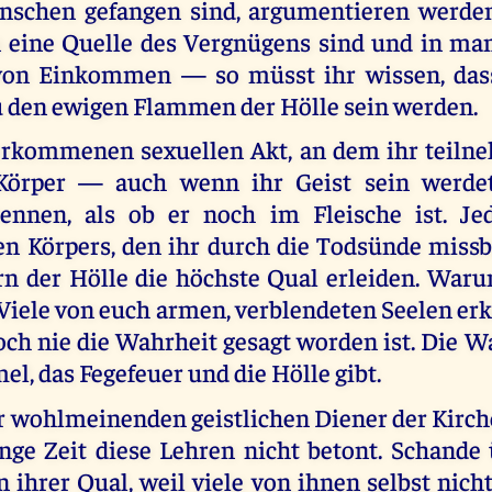
schen gefangen sind, argumentieren werden
eine Quelle des Vergnügens sind und in ma
von Einkommen — so müsst ihr wissen, dass
u den ewigen Flammen der Hölle sein werden.
erkommenen sexuellen Akt, an dem ihr teilne
Körper — auch wenn ihr Geist sein werde
ennen, als ob er noch im Fleische ist. Je
n Körpers, den ihr durch die Todsünde missb
rn der Hölle die höchste Qual erleiden. Warum
Viele von euch armen, verblendeten Seelen er
ch nie die Wahrheit gesagt worden ist. Die W
l, das Fegefeuer und die Hölle gibt.
r wohlmeinenden geistlichen Diener der Kirch
nge Zeit diese Lehren nicht betont. Schande 
ihrer Qual, weil viele von ihnen selbst nich