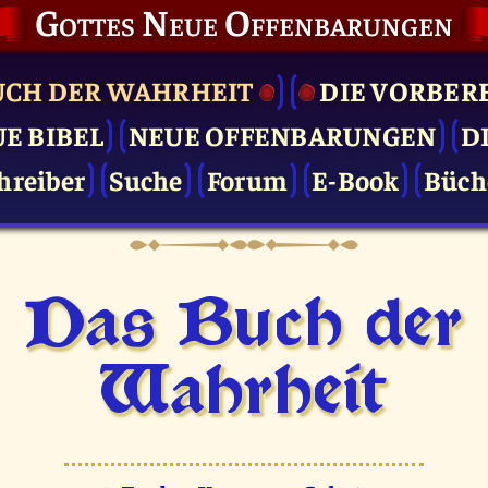
Gottes Neue Offenbarungen
UCH DER WAHRHEIT
DIE VOR­BER
UE BIBEL
NEUE OFFENBARUNGEN
D
hreiber
Suche
Forum
E-Book
Büch
Das Buch der
Wahrheit