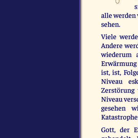
s
alle werden
sehen.
Viele werde
Andere werd
wiederum a
Erwärmung z
ist, ist, Fo
Niveau esk
Zerstörung
Niveau versc
gesehen wi
Katastrophe
Gott, der 