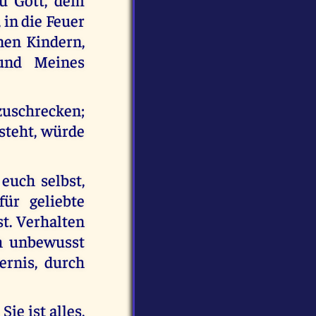
 in die Feuer
nen Kindern,
 und Meines
zuschrecken;
steht, würde
 euch selbst,
ür geliebte
st. Verhalten
h unbewusst
ernis, durch
ie ist alles,