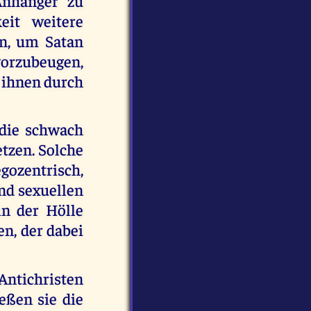
Anhänger zu
eit weitere
un, um Satan
vorzubeugen,
r ihnen durch
 die schwach
tzen. Solche
ozentrisch,
nd sexuellen
in der Hölle
en, der dabei
Antichristen
ießen sie die