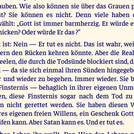
lauben. Wie also können sie über das Grauen p
st? Sie können es nicht. Denn viele haben 
ählt: „Gott ist immer barmherzig. Er würde 
hicken? Oder würde Er das ?”
ist: Nein — Er tut es nicht. Das ist wahr, we
ern den Rücken kehren könnte. Aber die Realit
 Seelen, die durch die Todsünde blockiert sind, d
 — da sie sich einmal ihren Sünden hingege
r und wieder zu begehen. Immer wieder. Sie b
r Finsternis — behaglich in ihrer eigenen Unm
ren, diese Finsternis sogar nach dem Tod zu
n nicht gerettet werden. Sie haben diesen 
es eigenen freien Willens, ein Geschenk Gott
ifen kann. Aber Satan kann es. Und er tut es.
ches Leben ihr wollt. Den Weg des Lebens z