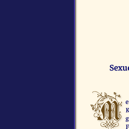
Sexue
M
e
K
F