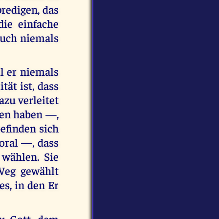
redigen, das
die einfache
euch niemals
il er niemals
ät ist, dass
azu verleitet
ben haben —,
efinden sich
oral —, dass
 wählen. Sie
Weg gewählt
es, in den Er
u Gott, dem