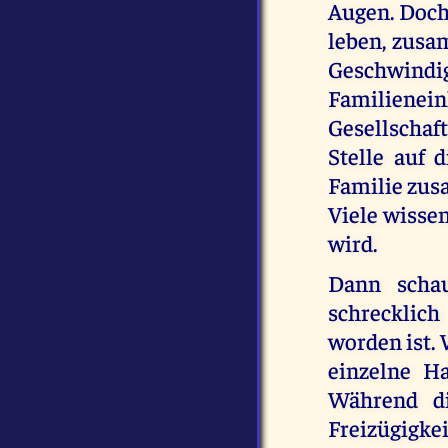
Augen. Doch 
leben, zusa
Geschwind
Familienei
Gesellschaf
Stelle auf d
Familie zus
Viele wisse
wird.
Dann schau
schrecklich
worden ist. 
einzelne H
Während di
Freizügigke