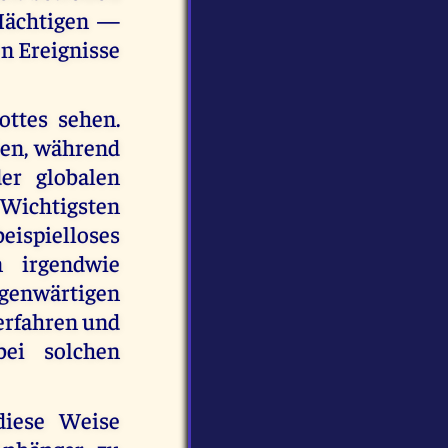
 Mächtigen —
n Ereignisse
ottes sehen.
ien, während
er globalen
 Wichtigsten
beispielloses
n irgendwie
genwärtigen
 erfahren und
bei solchen
diese Weise