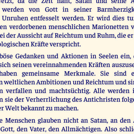
 Jetzt, da die Zeit naht, Satan und seine 
, werden von Gott in seiner Barmherzigk
 Unruhen entfesselt werden. Er wird dies t
nen verdorbenen menschlichen Marionetten 
bei der Aussicht auf Reichtum und Ruhm, die e
logischen Kräfte verspricht.
 böse Gedanken und Aktionen in Seelen ein,
 sich seinen vereinnahmenden Kräften auszuse
aben gemeinsame Merkmale. Sie sind eg
n weltlichen Ambitionen und Reichtum und si
n verfallen und machtsüchtig. Alle werden 
 sie der Verherrlichung des Antichristen folg
 der Welt bekannt zu machen.
se Menschen glauben nicht an Satan, an den 
Gott, den Vater, den Allmächtigen. Also schl