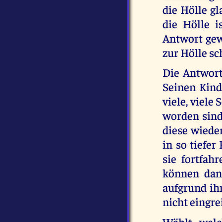
die Hölle g
die Hölle i
Antwort gew
zur Hölle sc
Die Antwort 
Seinen Kind
viele, viele
worden sind
diese wiede
in so tiefe
sie fortfah
können dan
aufgrund ihr
nicht eingre
Wählt, wel