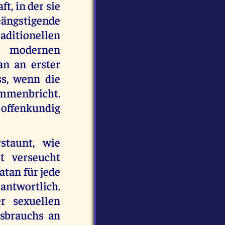
t, in der sie
eängstigende
itionellen
er modernen
an an erster
ass, wenn die
ammenbricht.
 offenkundig
staunt, wie
it verseucht
atan für jede
ntwortlich.
r sexuellen
ssbrauchs an