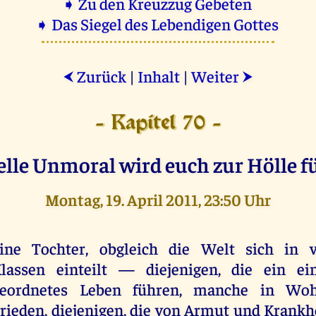
➧ Zu den Kreuzzug Gebeten
➧ Das Siegel des Lebendigen Gottes
Zurück
|
Inhalt
|
Weiter
⮜
⮞
- Kapitel 70 -
lle Unmoral wird euch zur Hölle 
Montag, 19. April 2011, 23:50 Uhr
ine Tochter, obgleich die Welt sich in v
lassen einteilt — diejenigen, die ein ei
geordnetes Leben führen, manche in Woh
rieden, diejenigen, die von Armut und Krankhe