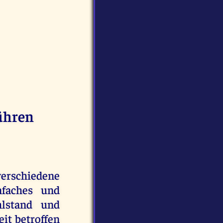
führen
erschiedene
nfaches und
lstand und
it betroffen