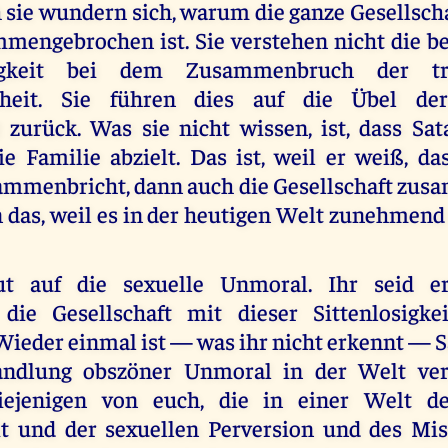
sie wundern sich, warum die ganze Gesellschaf
mmengebrochen ist. Sie verstehen nicht die b
igkeit bei dem Zusammenbruch der trad
nheit. Sie führen dies auf die Übel d
t zurück. Was sie nicht wissen, ist, dass Sat
ie Familie abzielt. Das ist, weil er weiß, d
ammenbricht, dann auch die Gesellschaft zus
n das, weil es in der heutigen Welt zunehmend
t auf die sexuelle Unmoral. Ihr seid er
 die Gesellschaft mit dieser Sittenlosigke
Wieder einmal ist — was ihr nicht erkennt — S
andlung obszöner Unmoral in der Welt vera
ejenigen von euch, die in einer Welt de
it und der sexuellen Perversion und des Mi