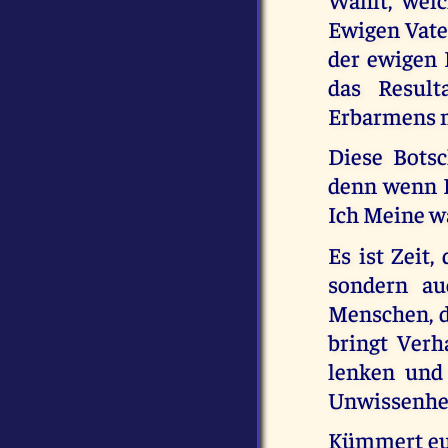
Ewigen Vater
der ewigen 
das Result
Erbarmens m
Diese Botsc
denn wenn I
Ich Meine wa
Es ist Zeit,
sondern au
Menschen, di
bringt Ver
lenken und 
Unwissenhei
Kümmert euch