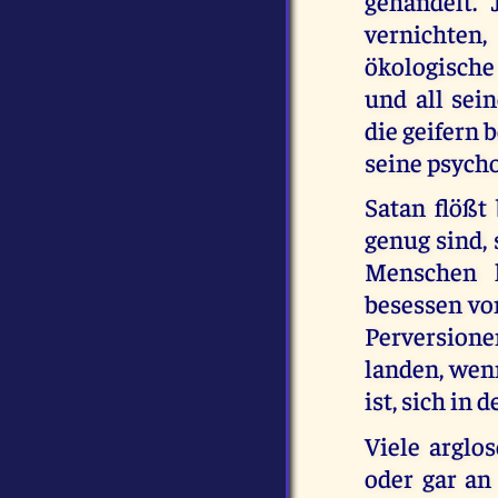
gehandelt.
vernichten
ökologische
und all sei
die geifern 
seine psycho
Satan flößt
genug sind,
Menschen h
besessen vo
Perversione
landen, wenn
ist, sich in
Viele arglo
oder gar an 