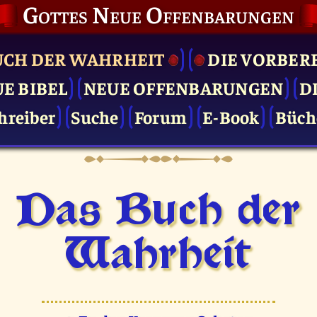
Gottes Neue Offenbarungen
UCH DER WAHRHEIT
DIE VOR­BER
UE BIBEL
NEUE OFFENBARUNGEN
D
hreiber
Suche
Forum
E-Book
Büch
Das Buch der
Wahrheit