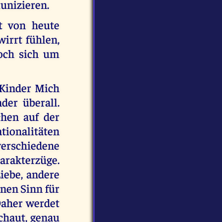
unizieren.
t von heute
wirrt fühlen,
noch sich um
 Kinder Mich
der überall.
hen auf der
ationalitäten
rschiedene
rakterzüge.
Liebe, andere
nen Sinn für
Daher werdet
chaut, genau