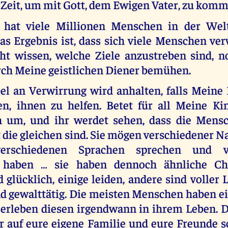
 Zeit, um mit Gott, dem Ewigen Vater, zu komm
 hat viele Millionen Menschen in der Wel
as Ergebnis ist, dass sich viele Menschen ver
cht wissen, welche Ziele anzustreben sind, 
ch Meine geistlichen Diener bemühen.
el an Verwirrung wird anhalten, falls Meine
en, ihnen zu helfen. Betet für all Meine Kin
h um, und ihr werdet sehen, dass die Mensc
die gleichen sind. Sie mögen verschiedener N
verschiedenen Sprachen sprechen und ve
 haben … sie haben dennoch ähnliche Cha
glücklich, einige leiden, andere sind voller 
nd gewalttätig. Die meisten Menschen haben ei
rleben diesen irgendwann in ihrem Leben. 
hr auf eure eigene Familie und eure Freunde s