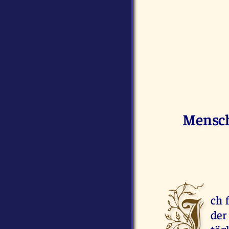
Mensch
I
ch 
der