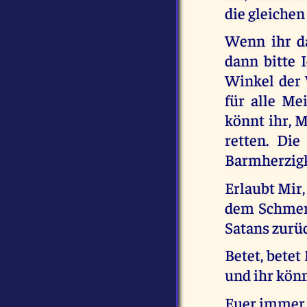
die gleiche
Wenn ihr da
dann bitte 
Winkel der 
für alle Me
könnt ihr, 
retten. Di
Barmherzigk
Erlaubt Mir,
dem Schmerz
Satans zurü
Betet, bete
und ihr könn
Euer immer 