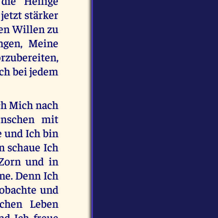
die Heilige
jetzt stärker
en Willen zu
ngen, Meine
rzubereiten,
ich bei jedem
Ich Mich nach
enschen mit
 und Ich bin
nn schaue Ich
 Zorn und in
ne. Denn Ich
eobachte und
ichen Leben
d Ich freue