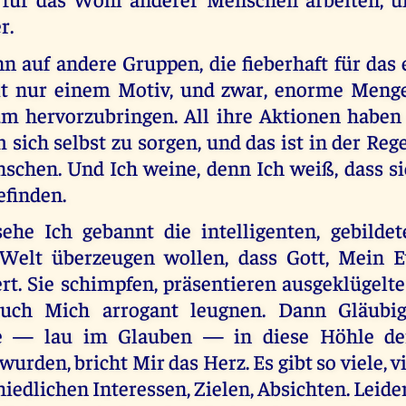
r.
nn auf andere Gruppen, die fieberhaft für das
mit nur einem Motiv, und zwar, enorme Meng
m hervorzubringen. All ihre Aktionen haben 
m sich selbst zu sorgen, und das ist in der Reg
schen. Und Ich weine, denn Ich weiß, dass sie
efinden.
he Ich gebannt die intelligenten, gebilde
Welt überzeugen wollen, dass Gott, Mein E
ert. Sie schimpfen, präsentieren ausgeklügel
uch Mich arrogant leugnen. Dann Gläubi
e — lau im Glauben — in diese Höhle der
urden, bricht Mir das Herz. Es gibt so viele, 
iedlichen Interessen, Zielen, Absichten. Leide