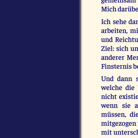
Mich darübe
Ich sehe da
arbeiten, 
und Reichtu
Ziel: sich u
anderer Men
Finsternis b
Und dann se
welche die 
nicht existi
wenn sie a
müssen, di
mitgezogen w
mit untersch