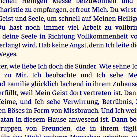
lichen Heiligen Messe beizuwohnen und 
haristie zu empfangen, erfreut Mich. Du wirst 
Geist und Seele, um schnell auf Meinen Heilig
 Du hast noch immer viel Arbeit zu vollbri
 deine Seele in Richtung Vollkommenheit vo
verlangt wird. Hab keine Angst, denn Ich leite d
Weges.
r, wie liebe Ich doch die Sünder. Wie sehne 
e zu Mir. Ich beobachte und Ich sehe M
d Familie glücklich lachend in ihrem Zuhause
rfüllt, weil Mein Geist dort vertreten ist. Da
eime, und Ich sehe Verwirrung, Betrübnis,
len Böses in Form von Missbrauch. Und Ich wei
Satan in diesem Hause anwesend ist. Dann b
ruppen von Freunden, die in ihrem tägl
für das Wohl anderer Menschen arbeiten, un