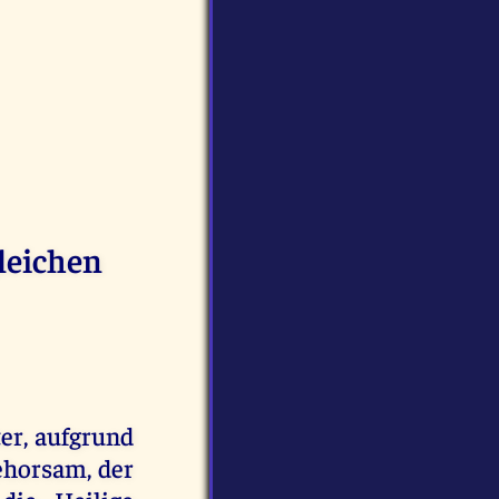
leichen
er, aufgrund
ehorsam, der