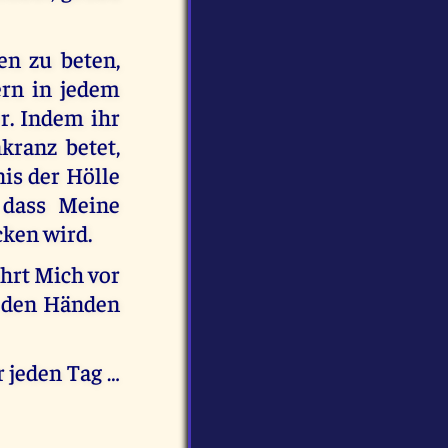
en zu beten,
ern in jedem
r. Indem ihr
kranz betet,
is der Hölle
 dass Meine
ken wird.
ahrt Mich vor
n den Händen
 jeden Tag …