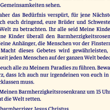
n Gemeinsamkeiten sehen.
her das Bedürfnis verspürt, für jene Nächst
Ich euch dringend, eure Brüder und Schwest
Welt zu betrachten. Ihr alle seid Meine Kinde
ine Kinder überall den Barmherzigkeitsrosen
Meine Anhänger, die Menschen vor der Finstern
e Macht dieses Gebetes wird gewährleisten,
eit jeden Menschen auf der ganzen Welt bedec
 euch alle zu Meinem Paradies zu führen. Bew
, dass Ich auch nur irgendeinen von euch i
cklassen muss.
t Meinen Barmherzigkeitsrosenkranz um 15 Uhr
t die Welt retten.
barmherziger Jesus Christus