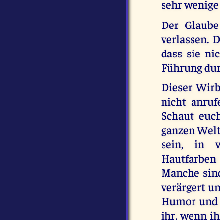
sehr wenige
Der Glaube
verlassen. D
dass sie ni
Führung dur
Dieser Wirb
nicht anruf
Schaut euc
ganzen Welt 
sein, in 
Hautfarben
Manche sind 
verärgert u
Humor und e
ihr, wenn i