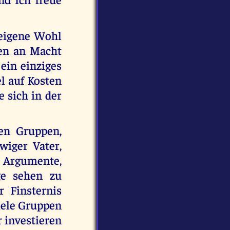
 eigene Wohl
en an Macht
ein einziges
el auf Kosten
 sich in der
ten Gruppen,
wiger Vater,
te Argumente,
ge sehen zu
 Finsternis
viele Gruppen
r investieren