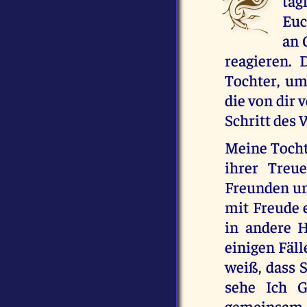
täg
Euc
an 
reagieren.
Tochter, um
die von dir 
Schritt des 
Meine Tochte
ihrer Treu
Freunden un
mit Freude e
in andere H
einigen Fäl
weiß, dass 
sehe Ich G
gemeinsam 