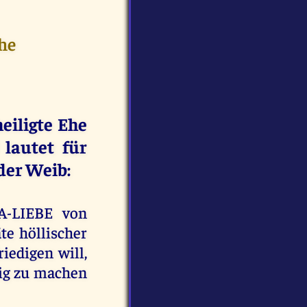
Ehe
eiligte Ehe
autet für
oder Weib:
A-LIEBE von
e höllischer
riedigen will,
ügig zu machen