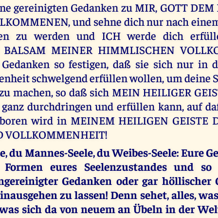
ine gereinigten Gedanken zu MIR, GOTT D
KOMMENEN, und sehne dich nur nach einem
en zu werden und ICH werde dich erfül
N BALSAM MEINER HIMMLISCHEN VOLL
Gedanken so festigen, daß sie sich nur in 
heit schwelgend erfüllen wollen, um deine S
 zu machen, so daß sich MEIN HEILIGER GEIST
e ganz durchdringen und erfüllen kann, auf da
eboren wird in MEINEM HEILIGEN GEISTE
D VOLLKOMMENHEIT!
e, du Mannes-Seele, du Weibes-Seele: Eure G
 Formen eures Seelenzustandes und so 
gereinigter Gedanken oder gar höllischer
inausgehen zu lassen! Denn sehet, alles, wa
, was sich da von neuem an Übeln in der Wel