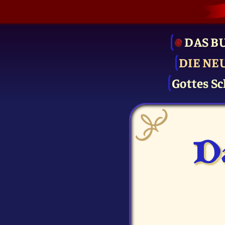
DAS B
DIE NE
Gottes Sc
D