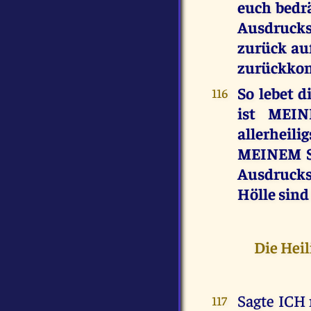
euch bedr
Ausdruck
zurück au
zurückko
So lebet d
116
ist MEIN
allerheil
MEINEM S
Ausdrucks
Hölle sind
Die Hei
Sagte ICH 
117