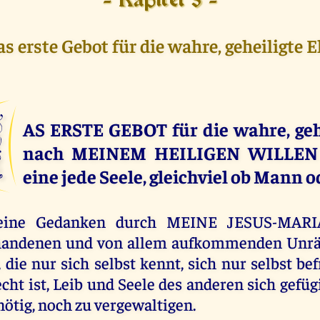
- Kapitel 5 -
s erste Gebot für die wahre, geheiligte 
D
AS ERSTE GEBOT für die wahre, geh
nach MEINEM HEILIGEN WILLEN l
eine jede Seele, gleichviel ob Mann 
deine Gedanken durch MEINE JESUS-MARI
handenen und von allem aufkommenden Unrät
 die nur sich selbst kennt, sich nur selbst bef
recht ist, Leib und Seele des anderen sich gef
ötig, noch zu vergewaltigen.