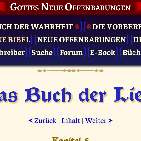
Gottes Neue Offenbarungen
UCH DER WAHRHEIT
DIE VOR­BER
UE BIBEL
NEUE OFFENBARUNGEN
D
hreiber
Suche
Forum
E-Book
Büch
as Buch der Lie
Zurück
|
Inhalt
|
Weiter
⮜
⮞