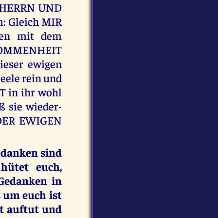
EM HERRN UND
: Gleich MIR
len mit dem
KOMMENHEIT
dieser ewigen
eele rein und
 in ihr wohl
ß sie wieder-
 DER EWIGEN
edanken sind
hütet euch,
 Gedanken in
s um euch ist
t auftut und