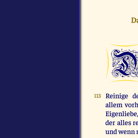
Da
Reinige 
113
allem vor
Eigenliebe,
der alles 
und wenn n