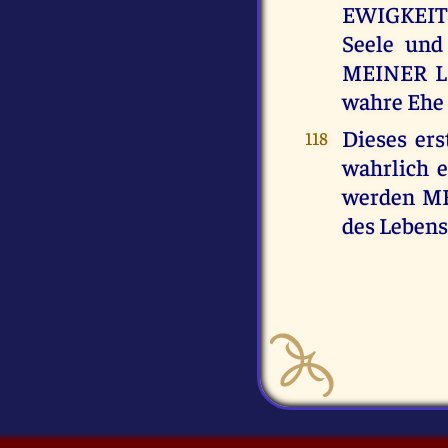
EWIGKEITS
Seele und
MEINER LI
wahre Ehe 
Dieses ers
118
wahrlich e
werden ME
des Leben