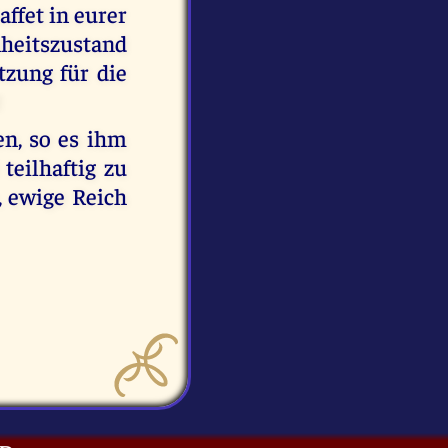
fet in eurer
heitszustand
zung für die
!
en, so es ihm
teilhaftig zu
 ewige Reich