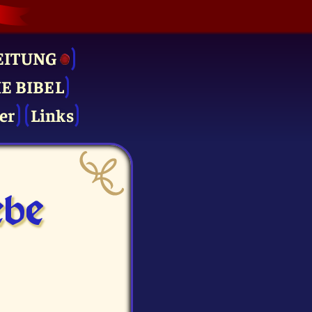
EITUNG
IE BIBEL
er
Links
be