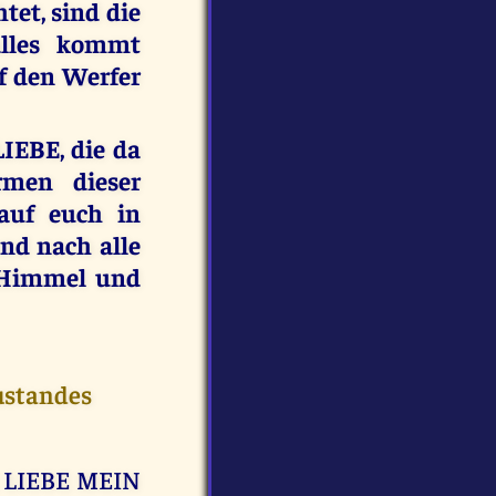
et, sind die
alles kommt
f den Werfer
LIEBE, die da
rmen dieser
 auf euch in
d nach alle
 Himmel und
ustandes
IE LIEBE MEIN