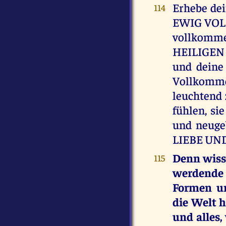
Erhebe de
114
EWIG VOLL
vollkomm
HEILIGE
und deine 
Vollkommen
leuchtend
fühlen, si
und neug
LIEBE UN
Denn wiss
115
werdende
Formen un
die Welt h
und alles