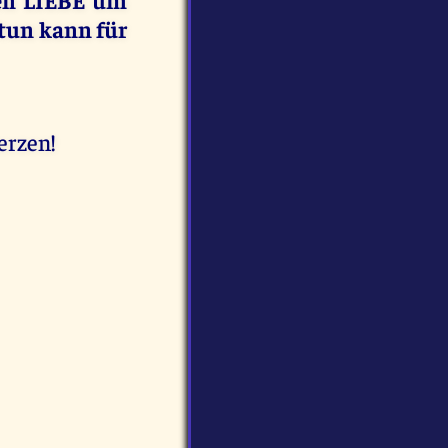
ftun kann für
erzen!