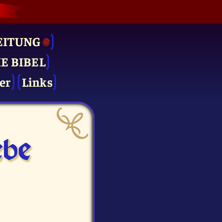
EITUNG
IE BIBEL
er
Links
be