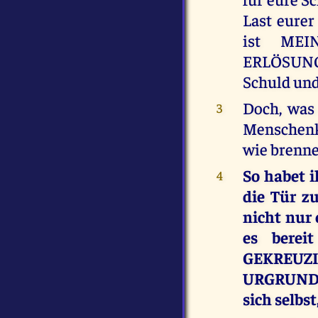
Last eurer
ist MEI
ERLÖSUNGS
Schuld und
Doch, was 
3
Menschenki
wie brenn
So habet i
4
die Tür z
nicht nur 
es bere
GEKREU
URGRUNDPO
sich selbs