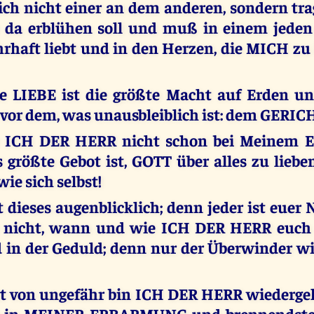
ich nicht einer an dem anderen, sondern tra
e da erblühen soll und muß in einem jeden
haft liebt und in den Herzen, die MICH zu l
e LIEBE ist die größte Macht auf Erden u
vor dem, was unausbleiblich ist: dem GERIC
 ICH DER HERR nicht schon bei Meinem E
 größte Gebot ist, GOTT über alles zu lieb
ie sich selbst!
t dieses augenblicklich; denn jeder ist euer
t nicht, wann und wie ICH DER HERR euch 
 in der Geduld; denn nur der Überwinder wi
t von ungefähr bin ICH DER HERR wiederg
de in MEINER ERBARMUNG und brennendst