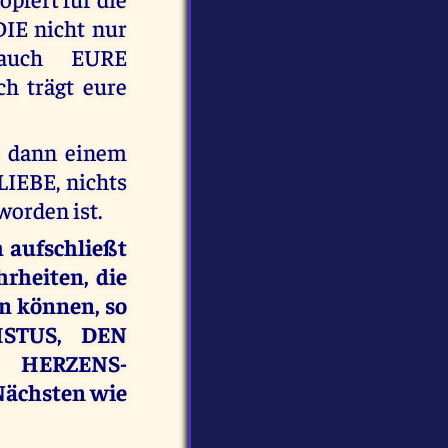
DIE nicht nur
auch EURE
h trägt eure
st dann einem
LIEBE, nichts
orden ist.
h aufschließt
heiten, die
in können, so
ISTUS, DEN
 HERZENS-
Nächsten wie