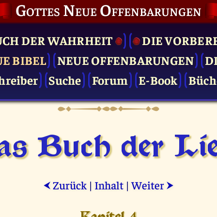
Gottes Neue Offenbarungen
UCH DER WAHRHEIT
DIE VOR­BER
UE BIBEL
NEUE OFFENBARUNGEN
D
hreiber
Suche
Forum
E-Book
Büch
as Buch der Lie
Zurück
|
Inhalt
|
Weiter
⮜
⮞