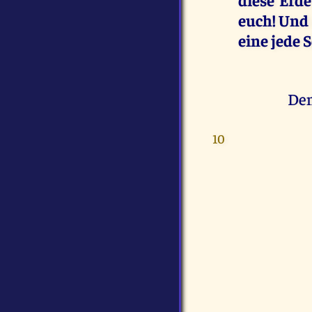
euch! Und 
eine jede 
Den
10