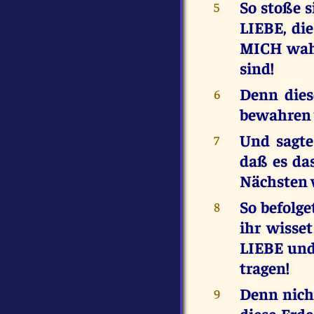
So stoße s
5
LIEBE, di
MICH wahr
sind!
Denn dies
6
bewahren 
Und sagte
7
daß es das
Nächsten w
So befolge
8
ihr wisse
LIEBE und
tragen!
Denn nich
9
diese Er