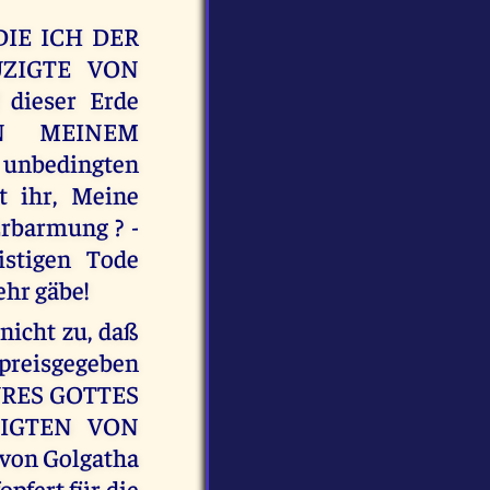
 DIE ICH DER
UZIGTE VON
dieser Erde
IN MEINEM
nbedingten
t ihr, Meine
rbarmung ? -
istigen Tode
ehr gäbe!
icht zu, daß
preisgegeben
 EURES GOTTES
ZIGTEN VON
 von Golgatha
opfert für die