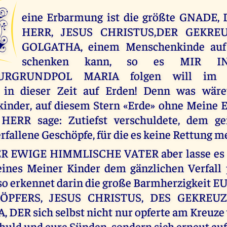
M
eine Erbarmung ist die größte GNADE,
HERR, JESUS CHRISTUS,DER GEKRE
GOLGATHA, einem Menschenkinde auf 
schenken kann, so es MIR 
URGRUNDPOL MARIA folgen will im u
in dieser Zeit auf Erden! Denn was wäre
inder, auf diesem Stern «Erde» ohne Meine E
ERR sage: Zutiefst verschuldete, dem ge
erfallene Geschöpfe, für die es keine Rettung m
ER EWIGE HIMMLISCHE VATER aber lasse es n
eines Meiner Kinder dem gänzlichen Verfall 
so erkennet darin die große Barmherzigkeit
ÖPFERS, JESUS CHRISTUS, DES GEKREU
DER sich selbst nicht nur opferte am Kreuze
chuld und eure Sünden, sondern sich erneut auf