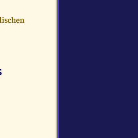
lischen
S