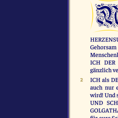
HERZENS
Gehorsam 
Menschenk
ICH DER H
gänzlich v
ICH als D
2
auch nur 
wird! Und 
UND SCH
GOLGATHA, 
für eure S