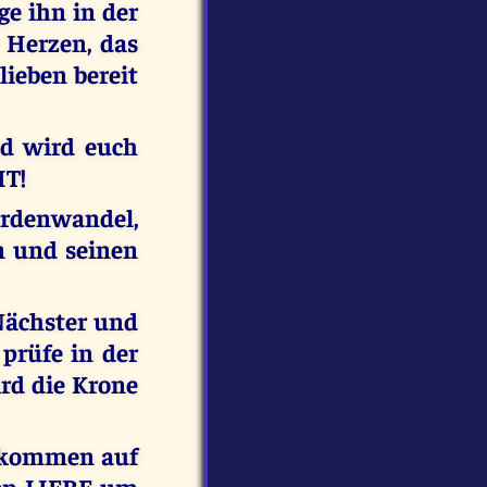
ge ihn in der
 Herzen, das
ieben bereit
nd wird euch
HT!
rdenwandel,
en und seinen
 Nächster und
prüfe in der
rd die Krone
ekommen auf
en LIEBE um