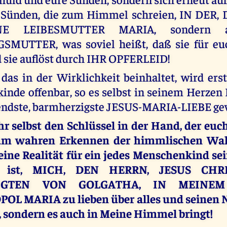
 Sünden, die zum Himmel schreien, IN DER, 
NE LEIBESMUTTER MARIA, sondern 
MUTTER, was soviel heißt, daß sie für euc
 sie auflöst durch IHR OPFERLEID!
das in der Wirklichkeit beinhaltet, wird er
nde offenbar, so es selbst in seinem Herzen 
endste, barmherzigste JESUS-MARIA-LIEBE gew
hr selbst den Schlüssel in der Hand, der euc
um wahren Erkennen der himmlischen Wahr
eine Realität für ein jedes Menschenkind se
it ist, MICH, DEN HERRN, JESUS CHR
ZIGTEN VON GOLGATHA, IN MEINEM
L MARIA zu lieben über alles und seinen 
t, sondern es auch in Meine Himmel bringt!