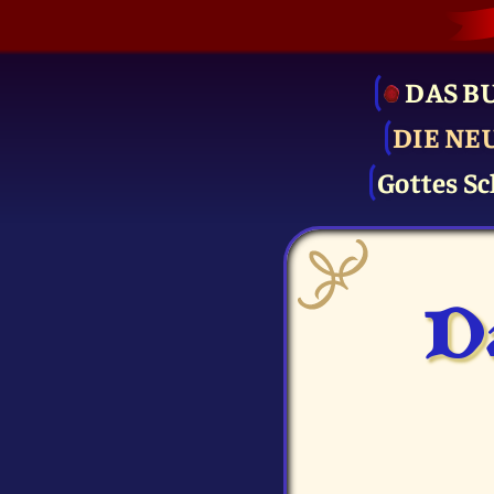
DAS B
DIE NE
Gottes Sc
D