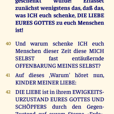
geschenkt wurde! Erfasset
zunächst wenigstens das, daß das,
was ICH euch schenke, DIE LIEBE
EURES GOTTES zu euch Menschen
ist!
Und warum schenke ICH euch
40
Menschen dieser Zeit diese MICH
SELBST fast entäußernde
OFFENBARUNG MEINES SELBST?
Auf dieses ,Warum' höret nun,
41
KINDER MEINER LIEBE:
DIE LIEBE ist in ihrem EWIGKEITS-
42
URZUSTAND EURES GOTTES UND
SCHÖPFERS durch den Gegen-
Zustand auf eurem Sterne «Erde»,