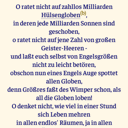
O ratet nicht auf zahllos Milliarden
(b)
Hülsengloben
,
in deren jede Milliarden Sonnen sind
geschoben,
o ratet nicht auf jene Zahl von großen
Geister-Heeren -
und laßt euch selbst von Engelsgrößen
nicht zu leicht betören,
obschon nun eines Engels Auge spottet
allen Globen,
denn Größres faßt des Wimper schon, als
all die Globen loben!
O denket nicht, wie viel in einer Stund
sich Leben mehren
in allen endlos' Räumen, ja in allen