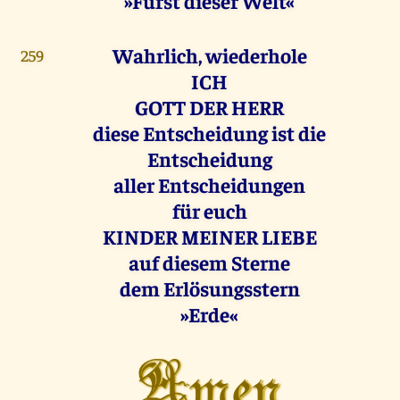
»Fürst dieser Welt«
Wahrlich, wiederhole
259
ICH
GOTT DER HERR
diese Entscheidung ist die
Entscheidung
aller Entscheidungen
für euch
KINDER MEINER LIEBE
auf diesem Sterne
dem Erlösungsstern
»Erde«
Amen