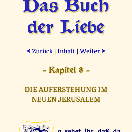
Das Buch
der Liebe
Zurück
|
Inhalt
|
Weiter
⮜
⮞
- Kapitel 8 -
DIE AUFERSTEHUNG IM
NEUEN JERUSALEM
o sehet ihr, daß da