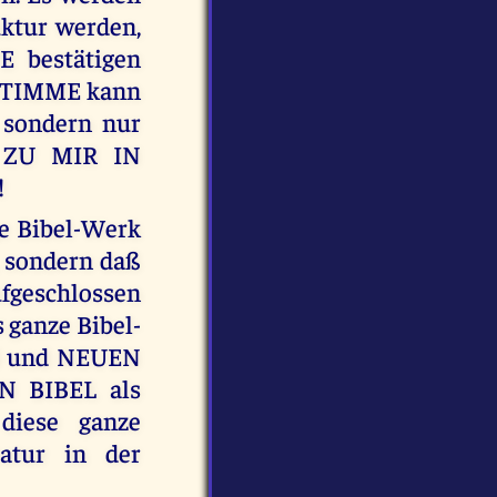
uktur werden,
 bestätigen
STIMME kann
 sondern nur
 ZU MIR IN
!
ge Bibel-Werk
 sondern daß
geschlossen
 ganze Bibel-
N und NEUEN
N BIBEL als
iese ganze
atur in der