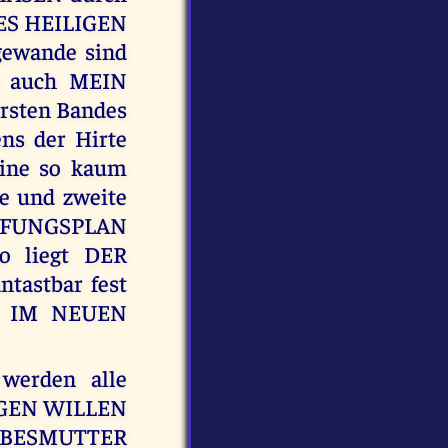
NES HEILIGEN
gewande sind
s auch MEIN
rsten Bandes
s der Hirte
ine so kaum
e und zweite
ÖPFUNGSPLAN
so liegt DER
astbar fest
R IM NEUEN
werden alle
LIGEN WILLEN
EIBESMUTTER