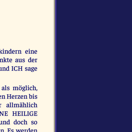
indern eine
nkte aus der
und ICH sage
 als möglich,
en Herzen bis
r allmählich
EINE HEILIGE
und doch so
n. Es werden