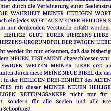
hter durch die Verfeinerung eurer Seelenstr
 DIE WAHRHEIT MEINER HEILIGEN WORTE
och ein jedes WORT AUS MEINER HEILIGEN 
em nur denkenden Verstande erfaßt werden,
E HEILIGE GLUT EURER HERZENS-LIEBE
ERZENS-URGRUNDPOL DER EWIGEN LIEBE
hr werdet ihr nun erkennen, daß das bisheri
 dem NEUEN TESTAMENT abgeschlossen war,
 EWIGEN WEITEN MEINER LIEBE erst auf
nten durch diese MEINE NEUE BIBEL, die das
t in der HEILIGEN DREI-EINHEIT des ALTE
TES mit dieser MEINER NEUEN HEILIGE
IGEN RETTUNGSANKER nicht nur für d
t, sondern für alle Seelen und alle Kre
n Schöpfung!