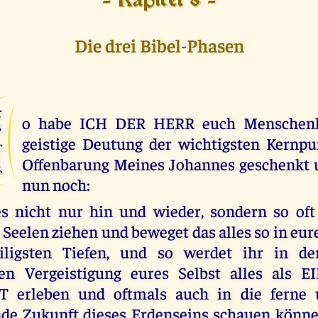
- Kapitel 8 -
Die drei Bibel-Phasen
S
o habe ICH DER HERR euch Menschenk
geistige Deutung der wichtigsten Kernpu
Offenbarung Meines Johannes geschenkt 
nun noch:
es nicht nur hin und wieder, sondern so oft
 Seelen ziehen und beweget das alles so in eur
iligsten Tiefen, und so werdet ihr in de
den Vergeistigung eures Selbst alles als 
erleben und oftmals auch in die ferne 
nde Zukunft dieses Erdenseins schauen könne