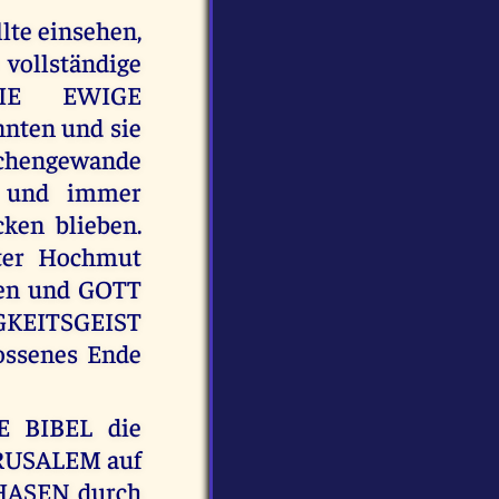
lte einsehen,
vollständige
DIE EWIGE
ten und sie
schengewande
n und immer
cken blieben.
kter Hochmut
sen und GOTT
GKEITSGEIST
ossenes Ende
E BIBEL die
RUSALEM auf
-PHASEN durch