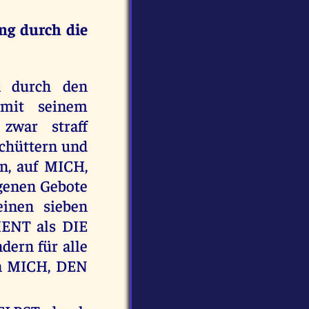
ng durch die
 durch den
 mit seinem
zwar straff
schüttern und
n, auf MICH,
enen Gebote
inen sieben
MENT als DIE
dern für alle
an MICH, DEN