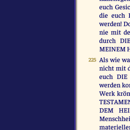
euch Gesic
die euch
werden! D
nie mit d
durch DI
MEINEM H
Als wie wa
225
nicht mit
euch DIE
werden kon
Werk krön
TESTAMEN
DEM HEIL
Menschhei
materielle