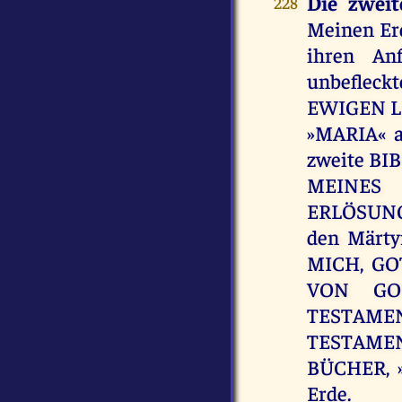
Die zwei
228
Meinen Er
ihren An
unbeflec
EWIGEN LI
»MARIA« a
zweite B
MEINES 
ERLÖSUNGS
den Märty
MICH, GO
VON GOLG
TESTAMEN
TESTAMENT
BÜCHER, »
Erde.