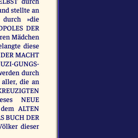
ELBST durch
d stellte an
 durch »die
NDPOLES DER
aren Mädchen
angte diese
N DER MACHT
ZI-GUNGS-
erden durch
ller, die an
KREUZIGTEN
ieses NEUE
t dem ALTEN
DAS BUCH DER
ölker dieser