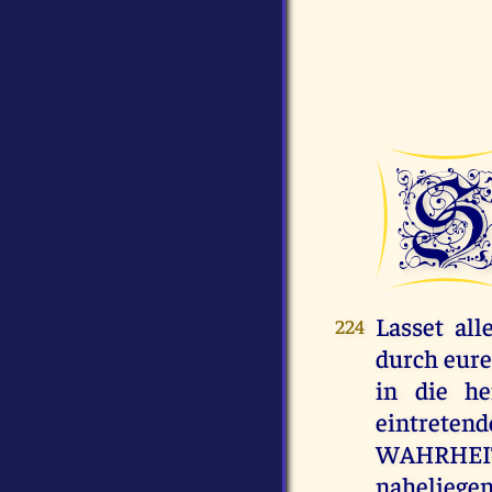
Lasset all
224
durch eure
in die he
eintreten
WAHRHEIT 
naheliege