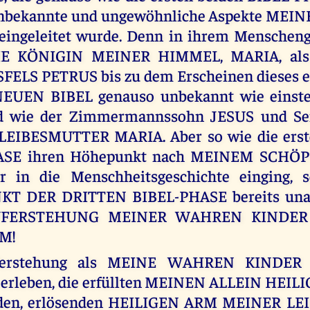
unbekannte und ungewöhnliche Aspekte MEI
ingeleitet wurde. Denn in ihrem Menschen
IE KÖNIGIN MEINER HIMMEL, MARIA, al
ELS PETRUS bis zu dem Erscheinen dieses e
UEN BIBEL genauso unbekannt wie einsten
d wie der Zimmermannssohn JESUS und Se
 LEIBESMUTTER MARIA. Aber so wie die erst
ASE ihren Höhepunkt nach MEINEM SCH
er in die Menschheitsgeschichte einging, 
 DER DRITTEN BIBEL-PHASE bereits unant
AUFERSTEHUNG MEINER WAHREN KINDE
M!
ferstehung als MEINE WAHREN KINDER 
n erleben, die erfüllten MEINEN ALLEIN HEI
nden, erlösenden HEILIGEN ARM MEINER L