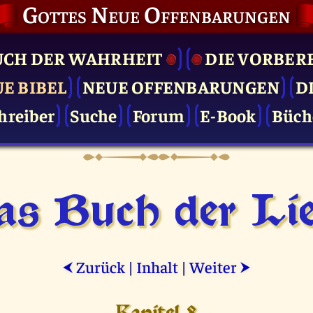
Gottes Neue Offenbarungen
UCH DER WAHRHEIT
DIE VOR­BER
UE BIBEL
NEUE OFFENBARUNGEN
D
hreiber
Suche
Forum
E-Book
Büch
as Buch der Lie
Zurück
|
Inhalt
|
Weiter
⮜
⮞