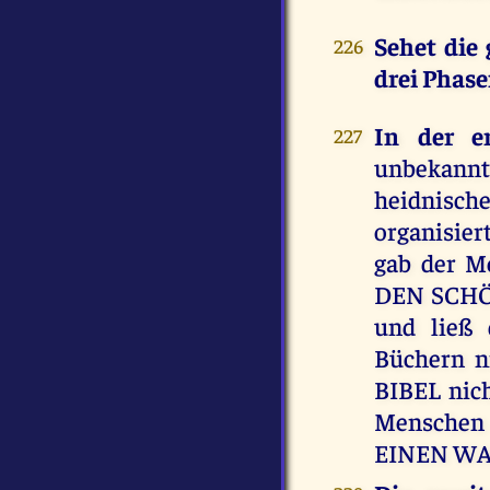
Sehet die
226
drei Phas
In der e
227
unbekann
heidnisch
organisier
gab der M
DEN SCHÖ
und ließ 
Büchern n
BIBEL nich
Menschen 
EINEN WA