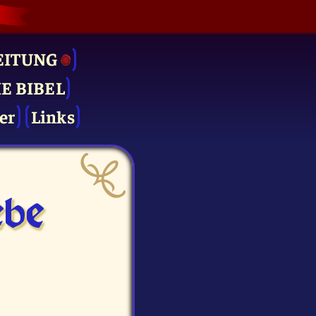
EITUNG
IE BIBEL
er
Links
be