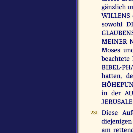
gänzlich 
WILLENS e
sowohl D
GLAUBENSF
MEINER NE
Moses un
beachtete
BIBEL-PH
hatten, d
HÖHEPUNKT
in der 
JERUSALE
Diese Au
231
diejenige
am rette