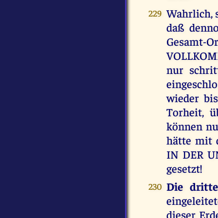
Wahrlich, 
229
daß denno
Gesamt-
VOLLKOMM
nur schri
eingeschl
wieder bis
Torheit, 
können nu
hätte mit
IN DER UN
gesetzt!
Die drit
230
eingelei
dieser Erd