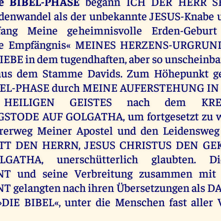
te BIBEL-PHASE
begann ICH DER HERR S
denwandel als der unbekannte JESUS-Knabe un
fang Meine geheimnisvolle Erden-Geburt
kte Empfängnis« MEINES HERZENS-URGRU
EBE in dem tugendhaften, aber so unscheinb
us dem Stamme Davids. Zum Höhepunkt gel
IBEL-PHASE durch MEINE AUFERSTEHUNG I
HEILIGEN GEISTES nach dem KREU
TODE AUF GOLGATHA, um fortgesetzt zu w
rerweg Meiner Apostel und den Leidensweg a
TT DEN HERRN, JESUS CHRISTUS DEN GE
ATHA, unerschütterlich glaubten. D
T und seine Verbreitung zusammen mi
 gelangten nach ihren Übersetzungen als 
DIE BIBEL«, unter die Menschen fast aller V