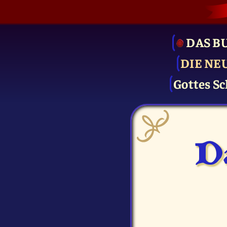
DAS B
DIE NE
Gottes Sc
D