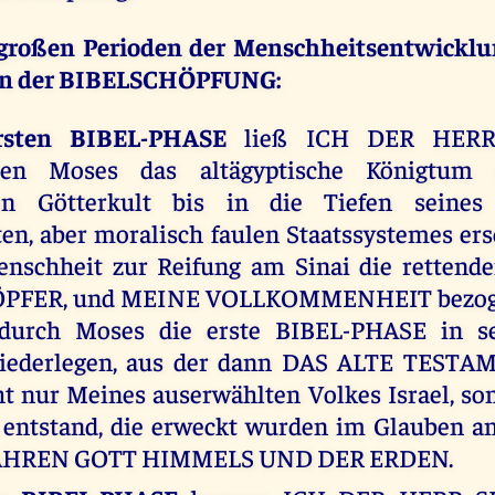
 großen Perioden der Menschheitsentwicklu
en der BIBELSCHÖPFUNG:
rsten BIBEL-PHASE
ließ ICH DER HERR
ten Moses das altägyptische Königtum
en Götterkult bis in die Tiefen seines 
ten, aber moralisch faulen Staatssystemes er
enschheit zur Reifung am Sinai die rettende
PFER, und MEINE VOLLKOMMENHEIT bezog
durch Moses die erste BIBEL-PHASE in se
iederlegen, aus der dann DAS ALTE TESTA
t nur Meines auserwählten Volkes Israel, son
entstand, die erweckt wurden im Glauben 
HREN GOTT HIMMELS UND DER ERDEN.