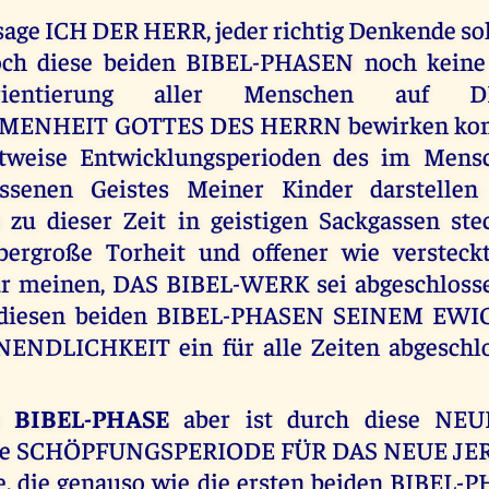
sage ICH DER HERR, jeder richtig Denkende sol
ch diese beiden BIBEL-PHASEN noch keine 
Orientierung aller Menschen auf 
ENHEIT GOTTES DES HERRN bewirken konn
ttweise Entwicklungsperioden des im Men
ossenen Geistes Meiner Kinder darstelle
 zu dieser Zeit in geistigen Sackgassen ste
übergroße Torheit und offener wie verstec
r meinen, DAS BIBEL-WERK sei abgeschlos
 diesen beiden BIBEL-PHASEN SEINEM EWI
ENDLICHKEIT ein für alle Zeiten abgeschl
te BIBEL-PHASE
aber ist durch diese NEU
tete SCHÖPFUNGSPERIODE FÜR DAS NEUE JE
e, die genauso wie die ersten beiden BIBEL