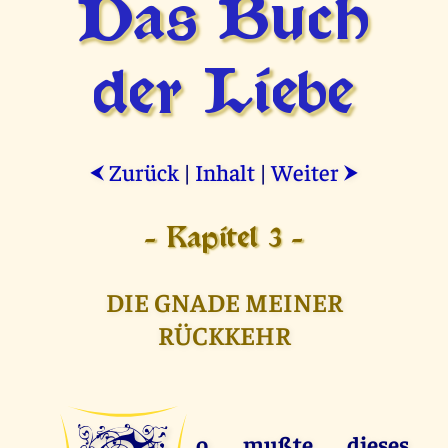
Das Buch
der Liebe
Zurück
|
Inhalt
|
Weiter
⮜
⮞
- Kapitel 3 -
DIE GNADE MEINER
RÜCKKEHR
o mußte dieses