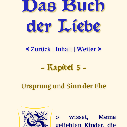
Das Buch
der Liebe
Zurück
|
Inhalt
|
Weiter
⮜
⮞
- Kapitel 5 -
Ursprung und Sinn der Ehe
S
o wisset, Meine
geliebten Kinder, die