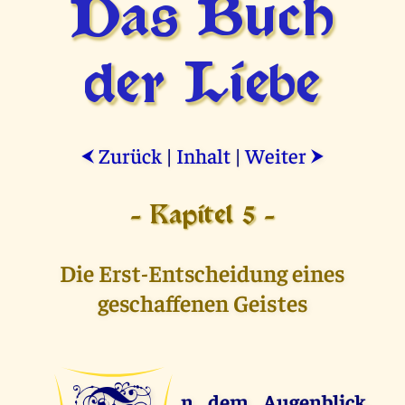
Das Buch
der Liebe
Zurück
|
Inhalt
|
Weiter
⮜
⮞
- Kapitel 5 -
Die Erst-Entscheidung eines
geschaffenen Geistes
n dem Augenblick,